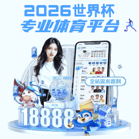
安博盒子官网地址,安博app登录入口
首页
学校概况
新闻中心
教学科研
招生就