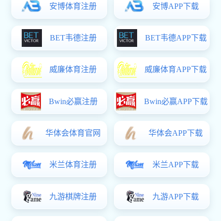
安博盒子官网地址,安博
发布时间：
2026
年
5
月
14
日，安博盒子官网地址,安博
共建实训基地研讨交流会。此次活动，既是