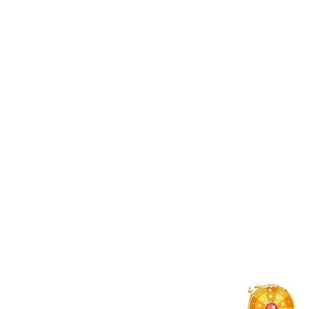
校企共话合作深意，共绘“双主体”育人新
此次研讨交流会的核心，在于凝聚校企共
视频，详尽展现了实训基地的共建蓝图。方
师培养、学生培养路径与实习就业保障，
共建实训基地的深远意义。这种合作模式，超越
人才培养方案的制定、课程体系的开发与教学过
会培训与技能鉴定，实现安博app登录入口链