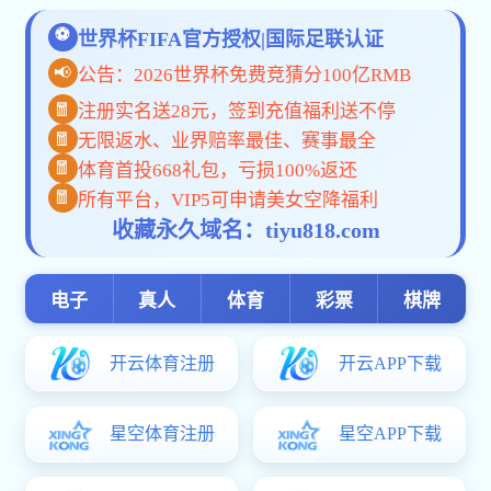
当前位置：首页>>
新闻中心
>>
校园新闻
>>新闻详情
南京中华中专艺术设计
发布时间： 