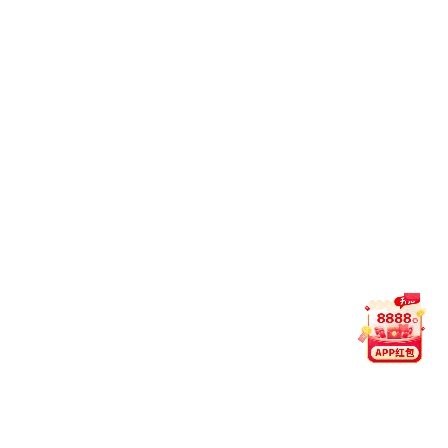
现场同步开设非遗手作体验专区，推出竹节包
技法，引导游客体验，近距离感受传统手工艺的独特