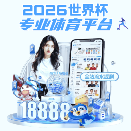
安博盒子官网地址,安博app登录入口
首页
学校概况
新闻中心
教学科研
招生就